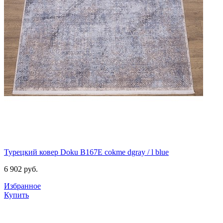
Турецкий ковер Doku B167E cokme dgray / l blue
6 902
руб.
Избранное
Купить