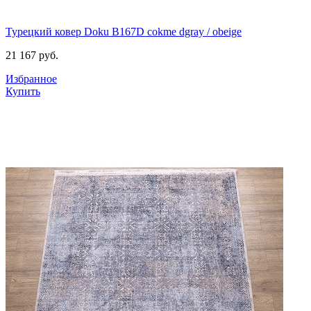
Турецкий ковер Doku B167D cokme dgray / obeige
21 167
руб.
Избранное
Купить