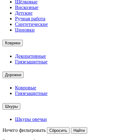
Шёлковые
Вискозные
Детские
Ручная работа
Синтетические
Циновки
Коврики
Декоративные
Грязезащитные
Дорожки
Ковровые
Грязезащитные
Шкуры
Шкуры овечьи
Нечего фильтровать