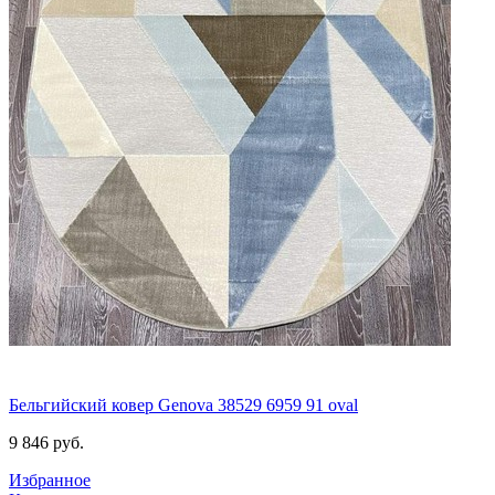
Бельгийский ковер Genova 38529 6959 91 oval
9 846
руб.
Избранное